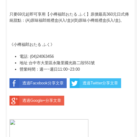
只要69元起即可享用【小樽福郎おたる ふく】原價最高360元日式傳
統甜點：(A)原味福郎燒禮盒(4入/盒)/(B)原味小樽燒禮盒(6入/盒)。
《小樽福郎おたる ふく》
電話: (04)24063456
地址:台中市大里區永隆里國光路二段551號
營業時間：週一~週日11:00~23:00
透過Facebook分享文章
透過Twitter分享文章
透過Google+分享文章