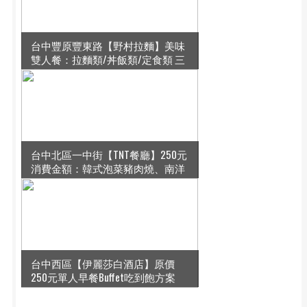
台中豐原豐東路【野村拉麵】美味
雙人餐：拉麵類/丼飯類/定食類 三
選二 ...
台中北區一中街【TNT餐廳】250元
消費金額：韓式泡菜豬肉燒、南洋
台中西區【伊麗莎白酒店】原價
250元單人早餐Buffet吃到飽方案