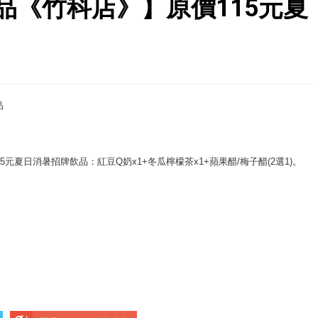
品《竹科店》】原價115元夏
元夏日消暑招牌飲品：紅豆Q奶x1+冬瓜檸檬茶x1+蘋果醋/梅子醋(2選1)。