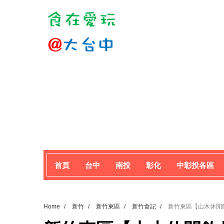
首頁
台中
南投
彰化
中彰投各區
Home
/
新竹
/
新竹東區
/
新竹食記
/
新竹東區【山木休閒