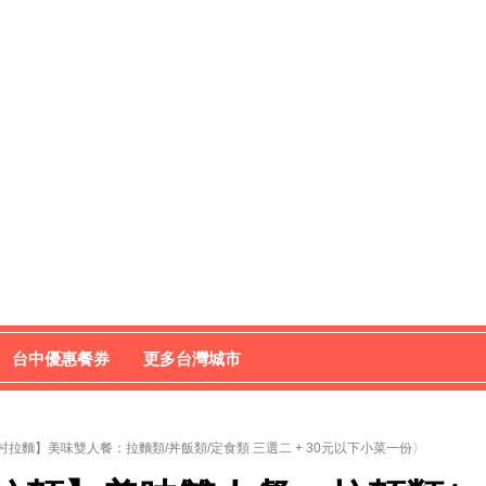
台中優惠餐券
更多台灣城市
拉麵】美味雙人餐：拉麵類/丼飯類/定食類 三選二 + 30元以下小菜一份〉