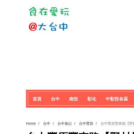
首頁
台中
南投
彰化
中彰投各區
Home
/
台中
/
台中食記
/
台中豐原
/
台中豐原豐東路【野村