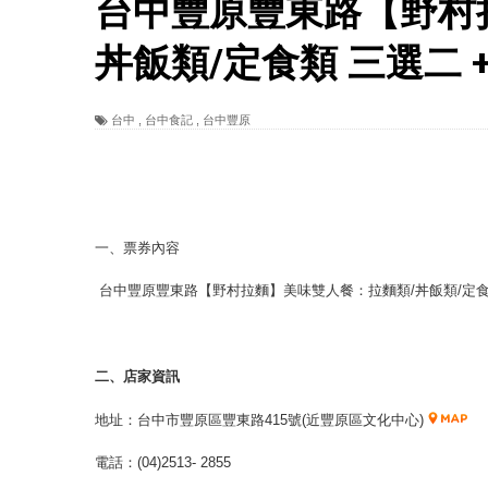
台中豐原豐東路【野村
丼飯類/定食類 三選二 
台中
,
台中食記
,
台中豐原
一、票券內容
台中豐原豐東路【野村拉麵】美味雙人餐：拉麵類/丼飯類/定食類
二、店家資訊
地址：台中市豐原區豐東路415號(近豐原區文化中心)
電話：(04)2513- 2855