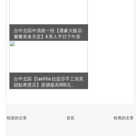
台中北區中清路一段【通豪大飯店-
饕餮美食天堂】A.單人平日下午茶
吃到飽
台中北區【Laetitia 拉提莎手工泡芙
甜點專賣店】原價最高900元...
較新的文章
首頁
較舊的文章